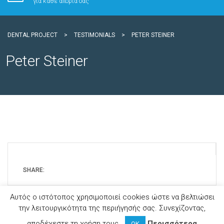
για κάθε απορία σας
DENTAL PROJECT
>
TESTIMONIALS
>
PETER STEINER
Peter Steiner
SHARE:
Αυτός ο ιστότοπος χρησιμοποιεί cookies ώστε να βελτιώσει
την λειτουργικότητα της περιήγησής σας. Συνεχίζοντας,
Copyright © 2025 Dental Project
αποδέχεστε τη χρήση τους.
Περισσότερα
ΟΚ